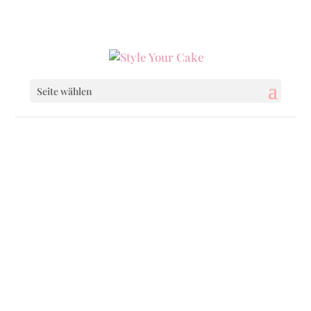
0160 6233333
|
info@styleyourcake.de
Seite wählen
öä+ǘ
Uncategorized
Academy
Cakepops
Cupcakes
Füllung
Gift Boxes/erst ab Feb 25