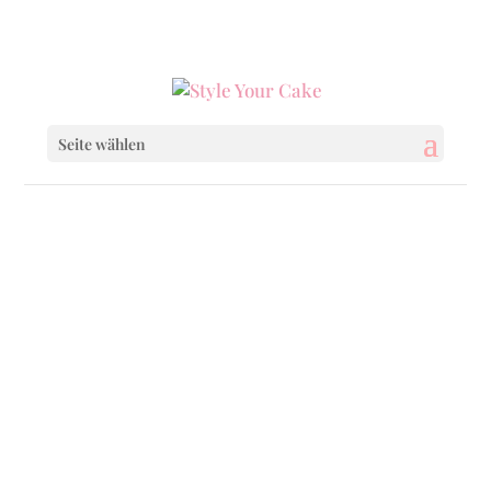
0160 6233333
|
info@styleyourcake.de
Seite wählen
Startseite
/
Baby & Child
/ Vaiana Cake
Startseite
/
Baby & Child
/
Baby & Child Cakes
/ Vaiana Cake