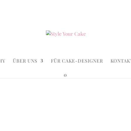
ke.de
Suchen...
×
MY
ÜBER UNS
FÜR CAKE-DESIGNER
KONTAK
0
Cakes
/ The Builder
The Build