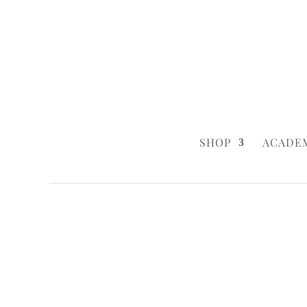
0160 6233333
|
info@styleyourca
SHOP
ACADE
Startseite
/
Baby & Child
/ The Builder
Startseite
/
Baby & Child
/
Baby & Child 