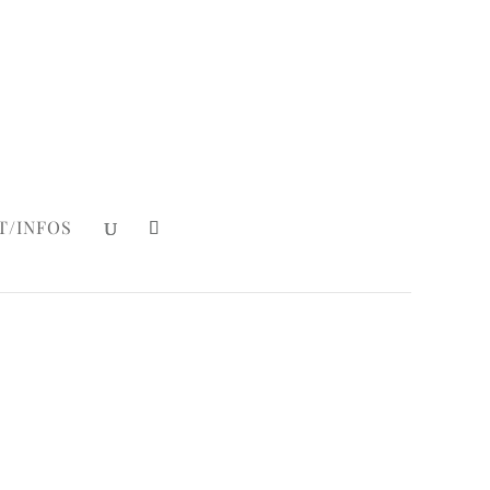
Mein Konto
|
Login
T/INFOS
er