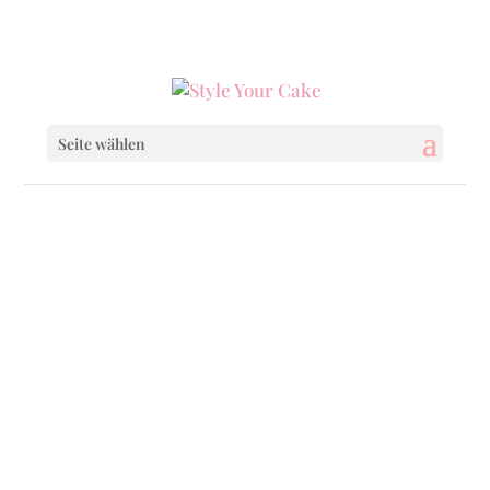
0160 6233333
|
info@styleyourcake.de
Seite wählen
Wedding Cakes
Wedding Cupcakes
Wedding Cakepops / Cakesicles