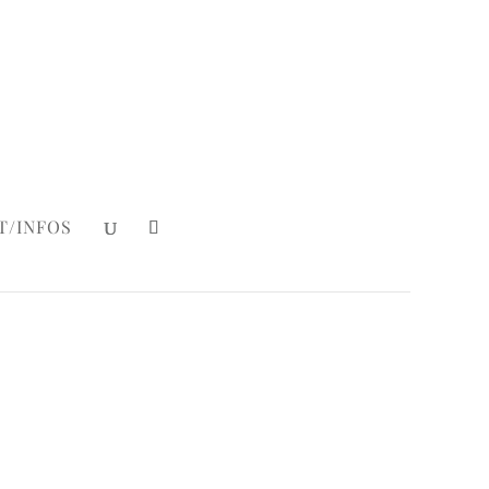
Mein Konto
|
Login
T/INFOS