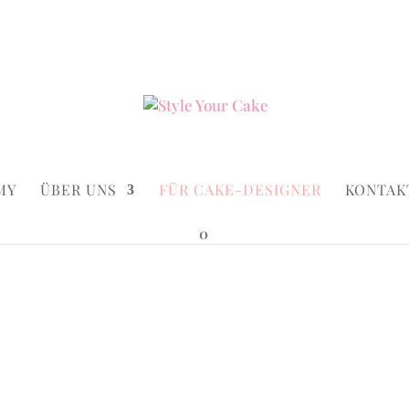
ke.de
Suchen...
×
MY
ÜBER UNS
FÜR CAKE-DESIGNER
KONTAK
0