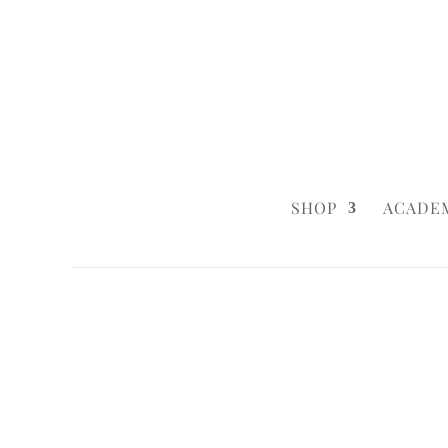
0160 6233333
|
info@styleyourca
SHOP
ACADE