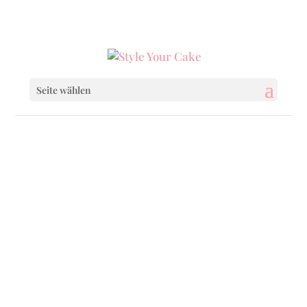
0160 6233333
|
info@styleyourcake.de
Seite wählen
Startseite
/
Cupcakes
/ Birthday One
Startseite
/
Baby & Child
/ Birthday One
Startseite
/
Baby & Child
/
Baby & Child
Cupcakes
/ Birthday One