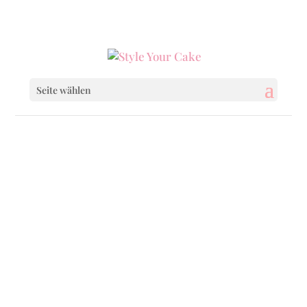
0160 6233333
|
info@styleyourcake.de
Seite wählen
Startseite
/
Baby & Child
/ Lazy Fox
Startseite
/
Baby & Child
/
Baby & Child Cakes
/ Lazy Fox