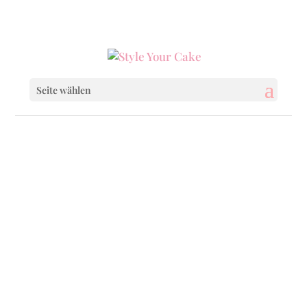
0160 6233333
|
info@styleyourcake.de
Seite wählen
Startseite
/
Cupcakes
/ Little Pink Stars
Startseite
/
Birthday
/ Little Pink Stars
Startseite
/
Birthday
/
Birthday Cupcakes
/
Little Pink Stars
Startseite
/
Baby & Child
/ Little Pink Stars
Startseite
/
Baby & Child
/
Baby & Child
Cupcakes
/ Little Pink Stars