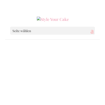
0160 6233333
|
info@styleyourcake.de
Seite wählen
Happy Valentine
Easter
Mothers Day
Confirmation & Co.
Halloween
Christmas & Co.
School