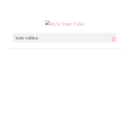
0160 6233333
|
info@styleyourcake.de
Seite wählen
Startseite
/
Cupcakes
/ Mermaid Cupcakes
Startseite
/
Baby & Child
/ Mermaid Cupcakes
Startseite
/
Baby & Child
/
Baby & Child
Cupcakes
/ Mermaid Cupcakes