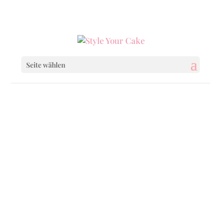
0160 6233333
|
info@styleyourcake.de
Seite wählen
Startseite
/
Baby & Child
/ Little Paw Patrol
Startseite
/
Baby & Child
/
Baby & Child Cakes
/ Little Paw Patrol