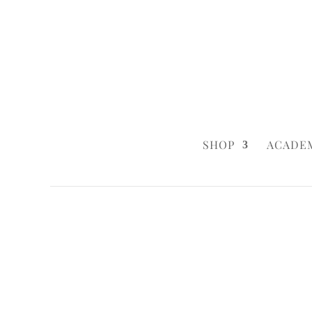
0160 6233333
|
info@styleyourca
SHOP
ACADE
Startseite
/
Baby & Child
/ Peppa One
Startseite
/
Baby & Child
/
Baby & Child 