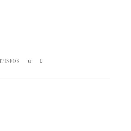
Mein Konto
|
Login
T/INFOS
e