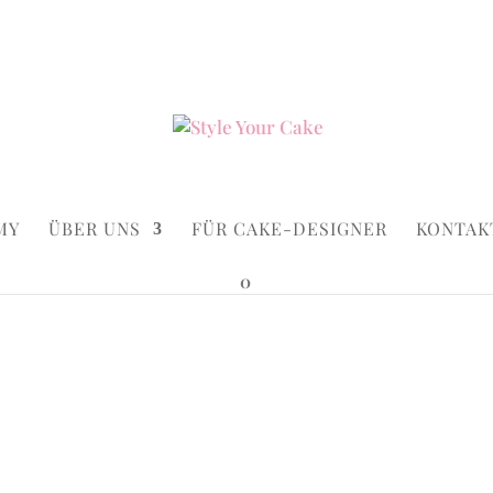
ke.de
Suchen...
×
MY
ÜBER UNS
FÜR CAKE-DESIGNER
KONTAK
0
Cakes
/ Peppa One
Peppa On