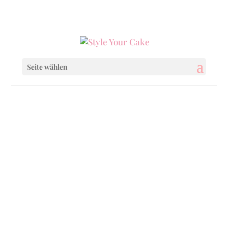
0160 6233333
|
info@styleyourcake.de
Seite wählen
Startseite
/
Baby & Child
/ A Rainbow for
Twins
Startseite
/
Baby & Child
/
Baby & Child Cakes
/ A Rainbow for Twins