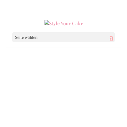
0160 6233333
|
info@styleyourcake.de
Seite wählen
Startseite
/
Birthday
/ Confetti Club
Startseite
/
Birthday
/
Birthday Cakes
/
Confetti Club
Startseite
/
Baby & Child
/ Confetti Club
Startseite
/
Baby & Child
/
Baby & Child Cakes
/ Confetti Club