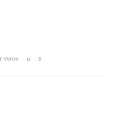
Mein Konto
|
Login
T/INFOS