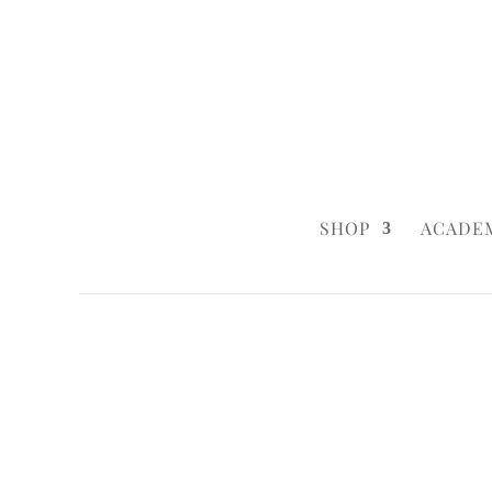
0160 6233333
|
info@styleyourca
SHOP
ACADE
Startseite
/
Birthday
/ Flamingo Flower
Startseite
/
Birthday
/
Birthday Cakes
/ F
Startseite
/
Baby & Child
/ Flamingo Flo
Startseite
/
Baby & Child
/
Baby & Child 