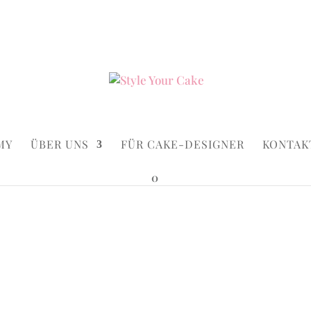
ke.de
Suchen...
×
MY
ÜBER UNS
FÜR CAKE-DESIGNER
KONTAK
0
lamingo Flower
wer
Cakes
/ Flamingo Flower