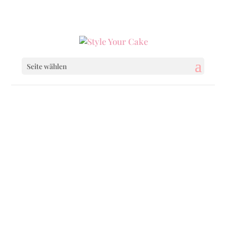
0160 6233333
|
info@styleyourcake.de
Seite wählen
Startseite
/
Birthday
/ Little Candy
Startseite
/
Birthday
/
Birthday Cakes
/ Little
Candy
Startseite
/
Baby & Child
/ Little Candy
Startseite
/
Baby & Child
/
Baby & Child Cakes
/ Little Candy