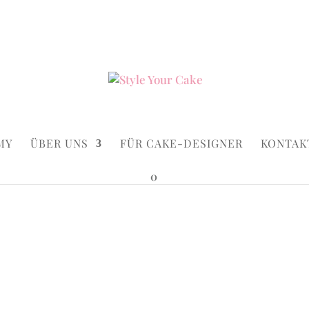
ke.de
Suchen...
×
MY
ÜBER UNS
FÜR CAKE-DESIGNER
KONTAK
0
Cakes
/ Happy Pony
Happy Po