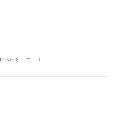
Mein Konto
|
Login
T/INFOS
ny