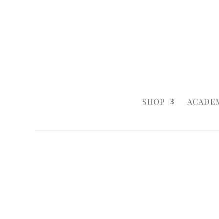
0160 6233333
|
info@styleyourca
SHOP
ACADE
Startseite
/
Baby & Child
/ Happy Pony
Startseite
/
Baby & Child
/
Baby & Child 