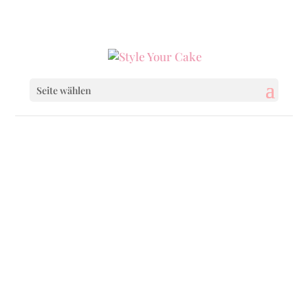
0160 6233333
|
info@styleyourcake.de
Seite wählen
Startseite
/
Cupcakes
/ Chocolate & Strawberry
Mix
Startseite
/
Wedding
/ Chocolate & Strawberry
Mix
Startseite
/
Wedding
/
Wedding Cupcakes
/
Chocolate & Strawberry Mix
Startseite
/
Everyday
/ Chocolate & Strawberry
Mix
Startseite
/
Birthday
/ Chocolate & Strawberry