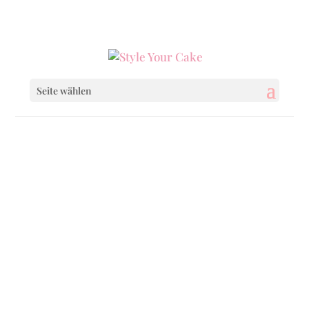
0160 6233333
|
info@styleyourcake.de
Seite wählen
Happy Valentine
Easter
Mothers Day
Confirmation & Co.
Halloween
Christmas & Co.
School