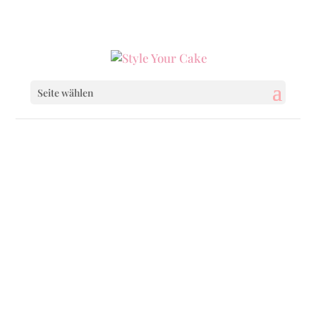
0160 6233333
|
info@styleyourcake.de
Seite wählen
Startseite
/
Baby & Child
/ My Little Elephant
Startseite
/
Baby & Child
/
Baby & Child Cakes
/ My Little Elephant