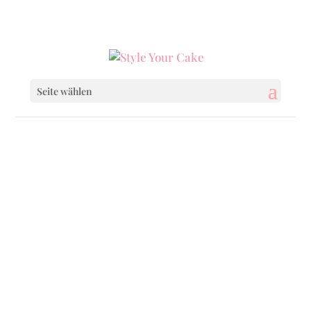
0160 6233333
|
info@styleyourcake.de
Seite wählen
Cakepops