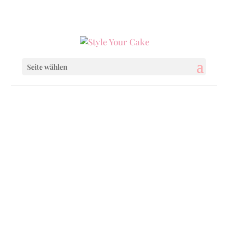
0160 6233333
|
info@styleyourcake.de
Seite wählen
Newsletter
Lassen Sie sich von unseren neuen Produkten
inspirieren, erhalten Sie tolle Gratisgeschenke
und regelmäßige Rabatte!
Anrede