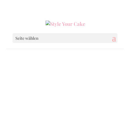
0160 6233333
|
info@styleyourcake.de
Seite wählen
Startseite
/
Celebrations
/ Baptism Boy
Startseite
/
Celebrations
/
Confirmation & Co.
/
Baptism Boy