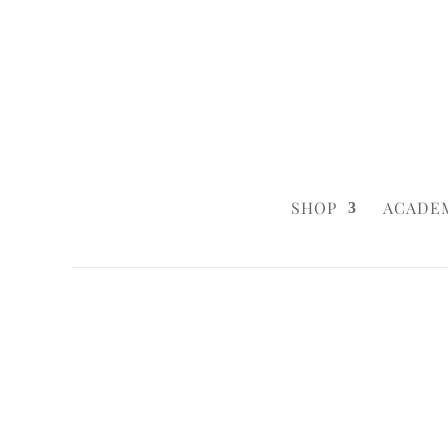
0160 6233333
|
info@styleyourca
SHOP
ACADE
Startseite
/
Wedding
/ Naked Pinecone
Startseite
/
Wedding
/
Wedding Cakes
/ N
Startseite
/
Celebrations
/ Naked Pinecon
Startseite
/
Celebrations
/
Christmas & Co