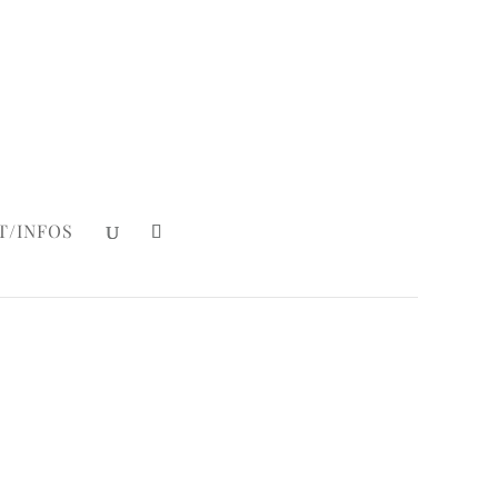
Mein Konto
|
Login
T/INFOS