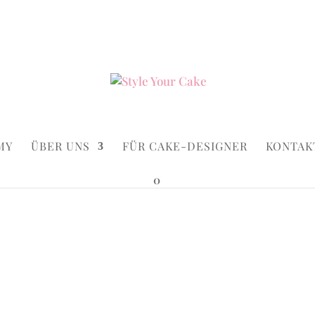
ke.de
Suchen...
×
MY
ÜBER UNS
FÜR CAKE-DESIGNER
KONTAK
0
aked Pinecone
e
.
/ Naked Pinecone