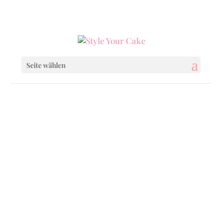
0160 6233333
|
info@styleyourcake.de
Seite wählen
Startseite
/
Celebrations
/ Congrates No. 1
Startseite
/
Celebrations
/
School
/ Congrates
No. 1