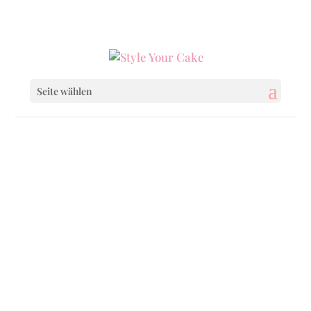
0160 6233333
|
info@styleyourcake.de
Seite wählen
Startseite
/
Celebrations
/ Letter of Bunny
Startseite
/
Celebrations
/
Easter
/ Letter of
Bunny