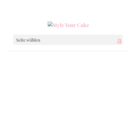
0160 6233333
|
info@styleyourcake.de
Seite wählen
Startseite
/
Birthday
/ Naked Cake With
Flowers
Startseite
/
Birthday
/
Birthday Cakes
/ Naked
Cake With Flowers
Startseite
/
Celebrations
/
Mothers Day
/ Naked
Cake With Flowers