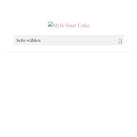
0160 6233333
|
info@styleyourcake.de
Seite wählen
Startseite
/
Wedding
/ Letter of Heart
Startseite
/
Birthday
/ Letter of Heart
Startseite
/
Celebrations
/ Letter of Heart
Startseite
/
Celebrations
/
Happy Valentine
/
Letter of Heart
Startseite
/
Celebrations
/
Mothers Day
/ Letter
of Heart