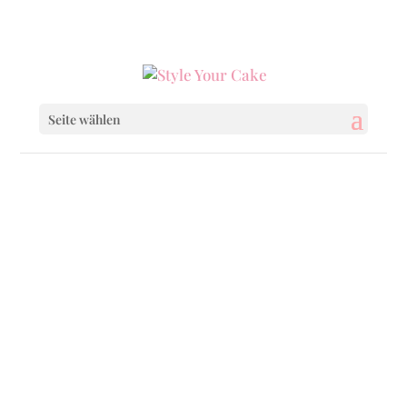
0160 6233333
|
info@styleyourcake.de
Seite wählen
Startseite
/
Celebrations
/
Christmas & Co.
/
Pink Christmas