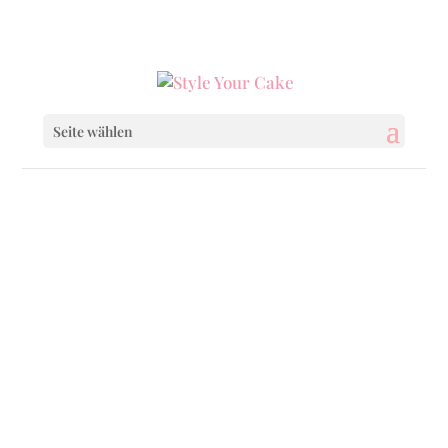
0160 6233333
|
info@styleyourcake.de
Seite wählen
Startseite
/
Celebrations
/ Diploma Book
Startseite
/
Celebrations
/
School
/ Diploma
Book