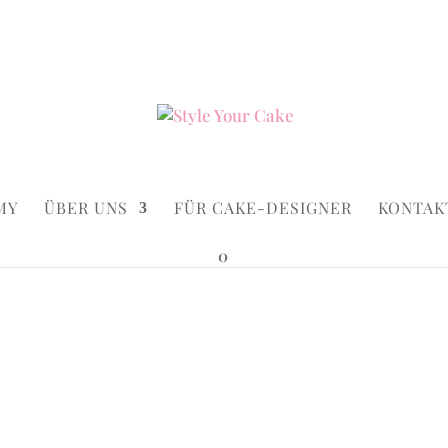
ke.de
Suchen...
×
MY
ÜBER UNS
FÜR CAKE-DESIGNER
KONTAK
0
.
/ Rudolph
Rudolph
Ab:
€
139,00
ink