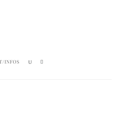
Mein Konto
|
Login
T/INFOS
l. MwSt, zzgl.