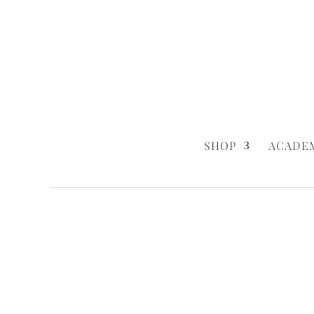
0160 6233333
|
info@styleyourca
SHOP
ACADE
Startseite
/
Celebrations
/
Christmas & Co