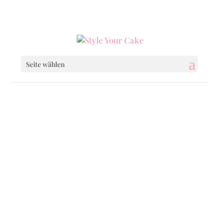
0160 6233333
|
info@styleyourcake.de
Seite wählen
Startseite
/
Celebrations
/ Little Bunnys
Startseite
/
Celebrations
/
Easter
/ Little
Bunnys