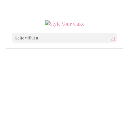
0160 6233333
|
info@styleyourcake.de
Seite wählen
Startseite
/
Celebrations
/ Big School Enroment
Startseite
/
Celebrations
/
School
/ Big School
Enroment