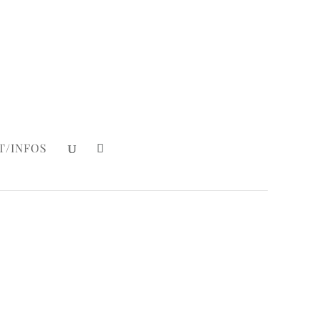
Mein Konto
|
Login
T/INFOS
Macaron