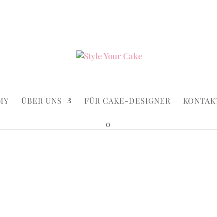
ke.de
Suchen...
×
MY
ÜBER UNS
FÜR CAKE-DESIGNER
KONTAK
0
Wedding
aritim Macaron Wedding
Maritim 