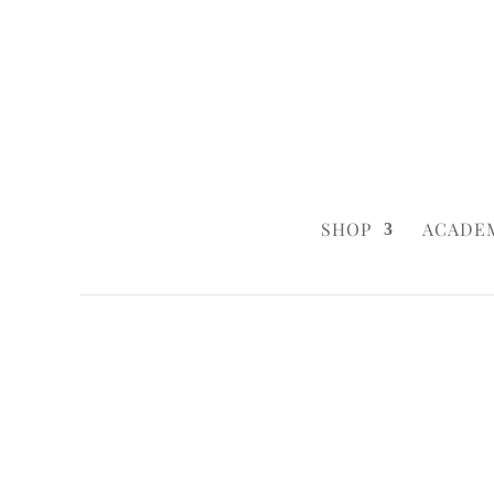
0160 6233333
|
info@styleyourca
SHOP
ACADE
Startseite
/
Wedding
/ Maritim Macaron 
Startseite
/
Wedding
/
Wedding Cakes
/ M