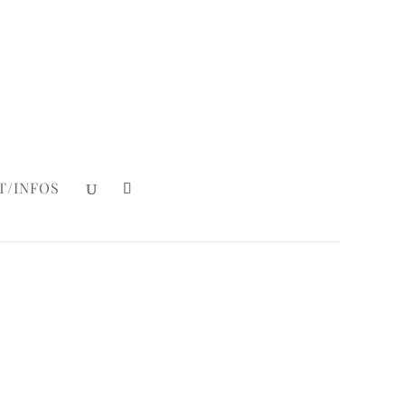
Mein Konto
|
Login
T/INFOS
ake