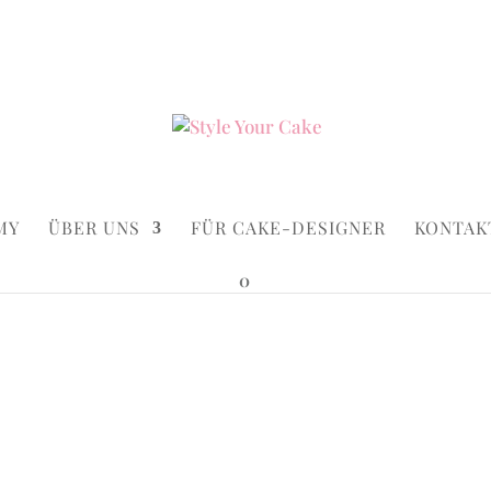
ke.de
Suchen...
×
MY
ÜBER UNS
FÜR CAKE-DESIGNER
KONTAK
0
nchor Cake
Anchor C