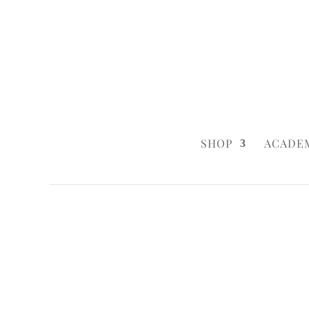
0160 6233333
|
info@styleyourca
SHOP
ACADE
Startseite
/
Wedding
/ Anchor Cake
Startseite
/
Wedding
/
Wedding Cakes
/ A