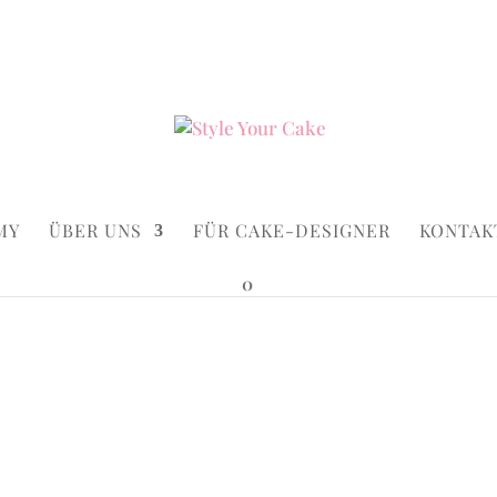
ke.de
Suchen...
×
MY
ÜBER UNS
FÜR CAKE-DESIGNER
KONTAK
0
malfi Cake
malfi Cake