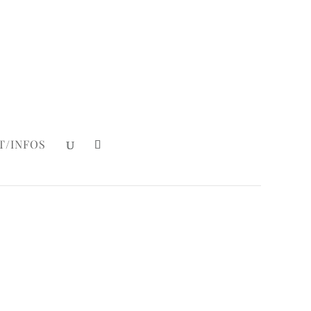
Mein Konto
|
Login
T/INFOS