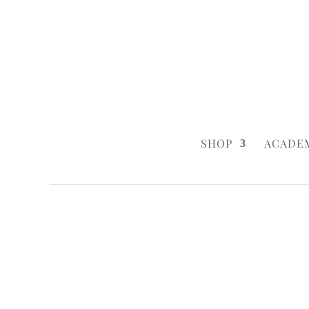
0160 6233333
|
info@styleyourca
SHOP
ACADE
Startseite
/
Wedding
/ Amalfi Cake
Startseite
/
Wedding
/
Wedding Cakes
/ A
Startseite
/
Birthday
/ Amalfi Cake
Startseite
/
Birthday
/
Birthday Cakes
/ A