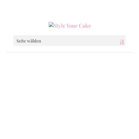
0160 6233333
|
info@styleyourcake.de
Seite wählen
Startseite
/
Wedding
/ White Creamy Fresh
Flowers
Startseite
/
Wedding
/
Wedding Cakes
/ White
Creamy Fresh Flowers