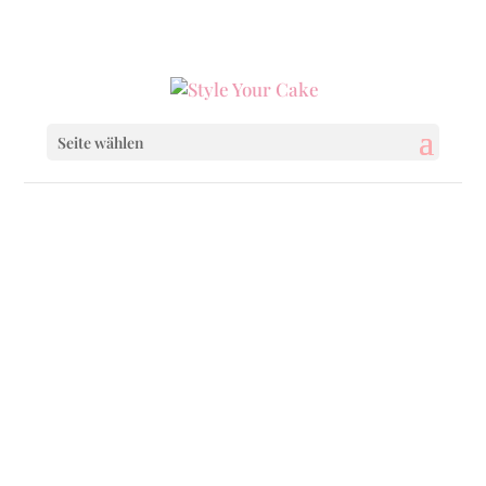
0160 6233333
|
info@styleyourcake.de
Seite wählen
Startseite
/
Wedding
/ Boho Wedding Cake
Startseite
/
Wedding
/
Wedding Cakes
/ Boho
Wedding Cake