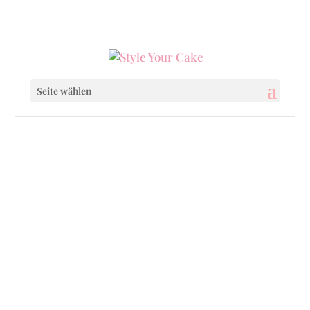
0160 6233333
|
info@styleyourcake.de
Seite wählen
Startseite
/
Wedding
/ Golden Vintage
Startseite
/
Wedding
/
Wedding Cakes
/ Golden
Vintage