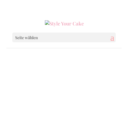
0160 6233333
|
info@styleyourcake.de
Seite wählen
Startseite
/
Birthday
/ Bed Of Roses
Startseite
/
Birthday
/
Birthday Cakes
/ Bed Of
Roses