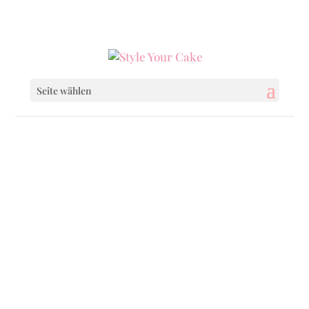
0160 6233333
|
info@styleyourcake.de
Seite wählen
Startseite
/
Cupcakes
/ Chocolate & Raspberry
Startseite
/
Wedding
/ Chocolate & Raspberry
Startseite
/
Wedding
/
Wedding Cupcakes
/
Chocolate & Raspberry
Startseite
/
Everyday
/ Chocolate & Raspberry
Startseite
/
Birthday
/ Chocolate & Raspberry
Startseite
/
Birthday
/
Birthday Cupcakes
/
Chocolate & Raspberry