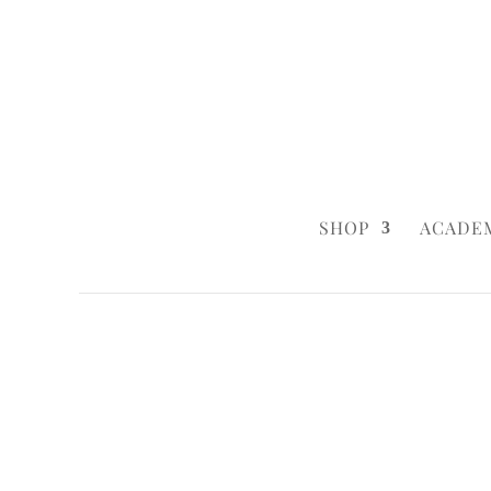
0160 6233333
|
info@styleyourca
SHOP
ACADE
Startseite
/
Wedding
/ Happy Marshmallo
Startseite
/
Birthday
/ Happy Marshmallo
Startseite
/
Baby & Child
/ Happy Marshm