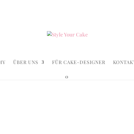
ke.de
Suchen...
×
MY
ÜBER UNS
FÜR CAKE-DESIGNER
KONTAK
0
ws
ws
allows
Happy Ma