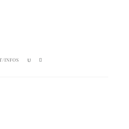
Mein Konto
|
Login
T/INFOS
rshmallows