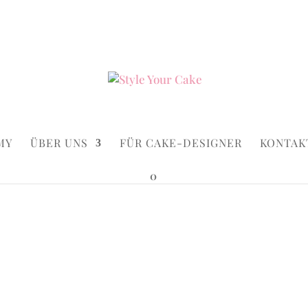
ke.de
Suchen...
×
MY
ÜBER UNS
FÜR CAKE-DESIGNER
KONTAK
0
ard
Plain Pla