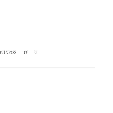
Mein Konto
|
Login
T/INFOS
ce Card