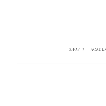
0160 6233333
|
info@styleyourca
SHOP
ACADE
Startseite
/
Wedding
/ Plain Place Card
Startseite
/
Baby & Child
/ Plain Place C