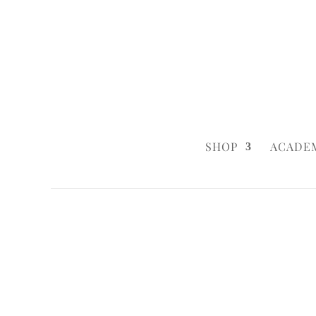
0160 6233333
|
info@styleyourca
SHOP
ACADE
Startseite
/
Birthday
/ Gourmands Birthd
Startseite
/
Birthday
/
Birthday Cakes
/ G