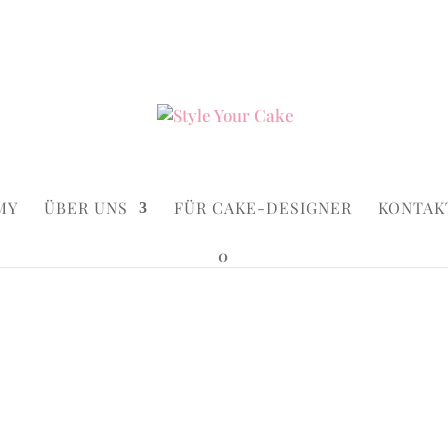
ke.de
Suchen...
×
MY
ÜBER UNS
FÜR CAKE-DESIGNER
KONTAK
0
ay With Number
ourmands Birthday With Number
Gourmand