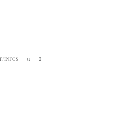
Mein Konto
|
Login
T/INFOS
s Birthday