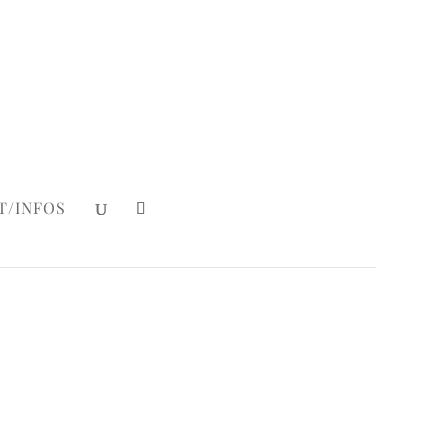
Mein Konto
|
Login
T/INFOS
s