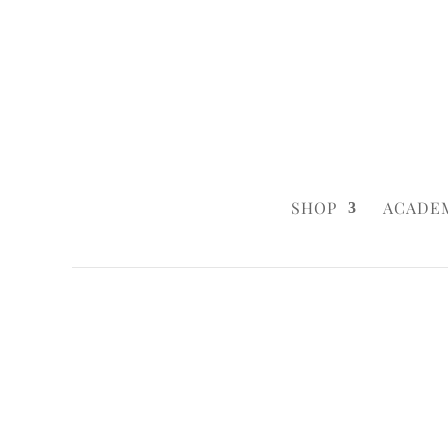
0160 6233333
|
info@styleyourca
SHOP
ACADE
Startseite
/
Birthday
/ Black Dots
Startseite
/
Birthday
/
Birthday Cakes
/ B