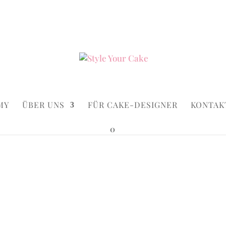
ke.de
Suchen...
×
MY
ÜBER UNS
FÜR CAKE-DESIGNER
KONTAK
0
lack Dots
Black Dot