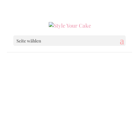
0160 6233333
|
info@styleyourcake.de
Seite wählen
Startseite
/
Birthday
/ Fantastic Pineapple
Startseite
/
Birthday
/
Birthday Cakes
/
Fantastic Pineapple
Startseite
/
Baby & Child
/ Fantastic Pineapple
Startseite
/
Baby & Child
/
Baby & Child Cakes
/ Fantastic Pineapple