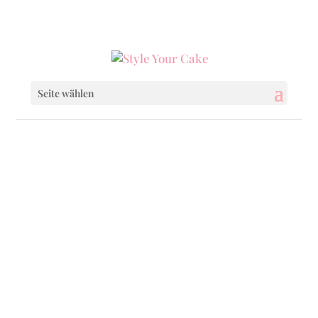
0160 6233333
|
info@styleyourcake.de
Seite wählen
Startseite
/
Birthday
/ Splittering Pink
Startseite
/
Birthday
/
Birthday Cakes
/
Splittering Pink