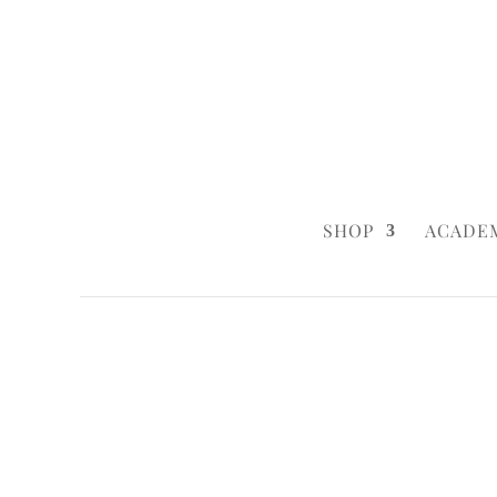
0160 6233333
|
info@styleyourca
SHOP
ACADE
Startseite
/
Birthday
/ Pink & Flower
Startseite
/
Birthday
/
Birthday Cakes
/ P