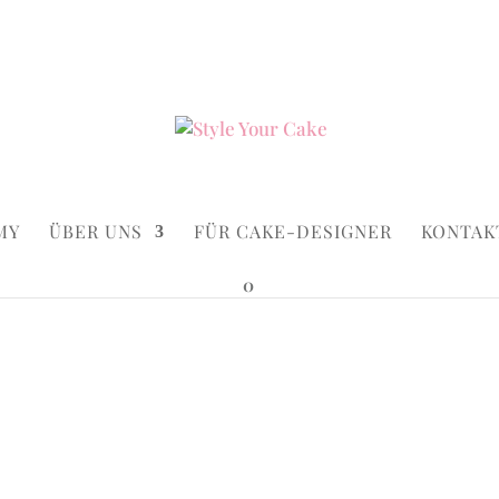
ke.de
Suchen...
×
MY
ÜBER UNS
FÜR CAKE-DESIGNER
KONTAK
0
ink & Flower
Pink & F