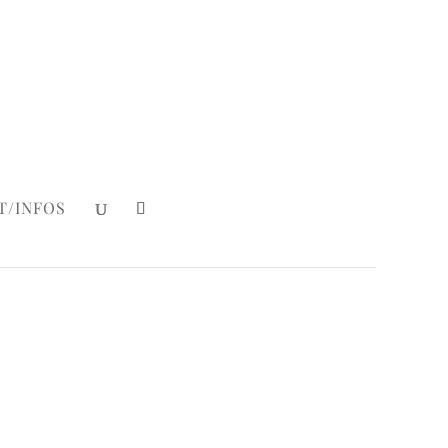
Mein Konto
|
Login
T/INFOS
lower