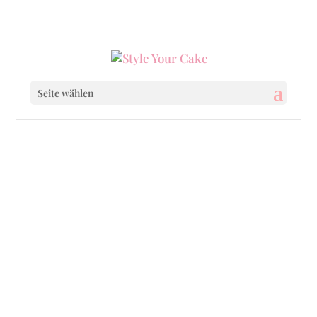
0160 6233333
|
info@styleyourcake.de
Seite wählen
Startseite
/
Birthday
/ Just Tennis
Startseite
/
Birthday
/
Birthday Cakes
/ Just
Tennis