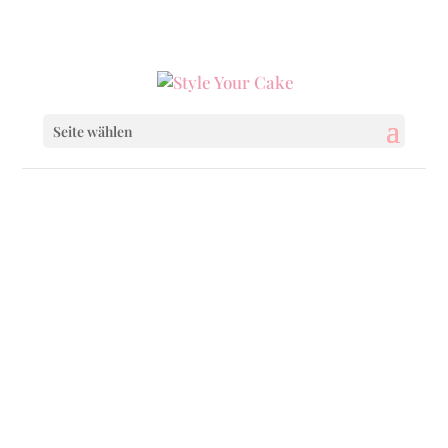
0160 6233333
|
info@styleyourcake.de
Seite wählen
Startseite
/
Birthday
/ Drip Delicious
Startseite
/
Birthday
/
Birthday Cakes
/ Drip
Delicious